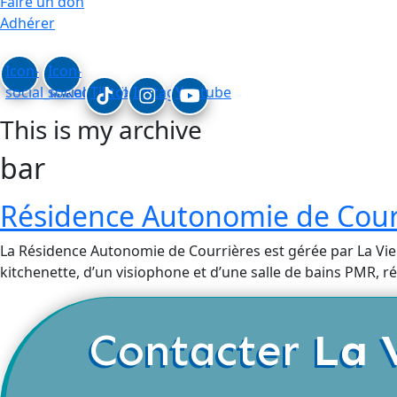
Faire un don
Adhérer
Icon-
Icon-
social_linkedin
social_facebook
Tiktok
Instagram
Youtube
This is my archive
bar
Résidence Autonomie de Cour
La Résidence Autonomie de Courrières est gérée par La Vie
kitchenette, d’un visiophone et d’une salle de bains PMR, r
Contacter
La 