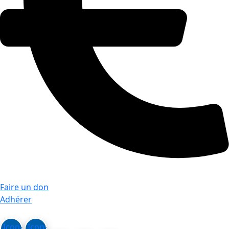
Faire un don
Adhérer
Icon-
Icon-