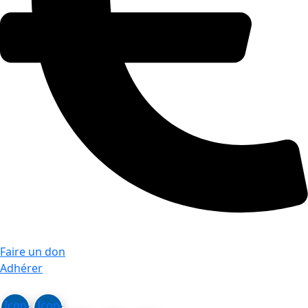
Faire un don
Adhérer
Icon-
Icon-