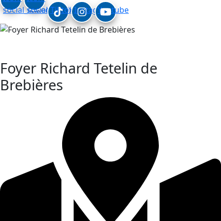
social_linkedin
social_facebook
Tiktok
Instagram
Youtube
Secteur adultes handicapés
Foyer Richard Tetelin de
Brebières