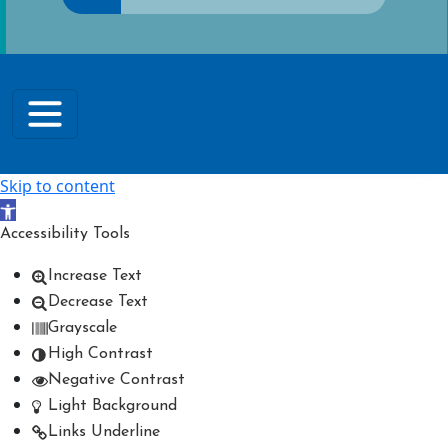
Skip to content
Open toolbar
Accessibility Tools
Increase Text
Decrease Text
Grayscale
High Contrast
Negative Contrast
Light Background
Links Underline