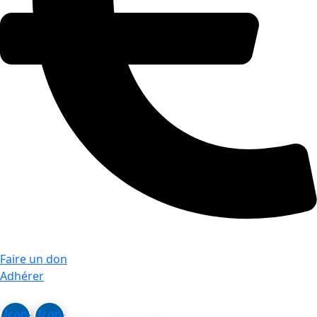
Faire un don
Adhérer
Icon-
Icon-