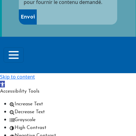
pour fournir le contenu demandé.
Skip to content
Open toolbar
Accessibility Tools
Increase Text
Decrease Text
Grayscale
High Contrast
Negative Contrast