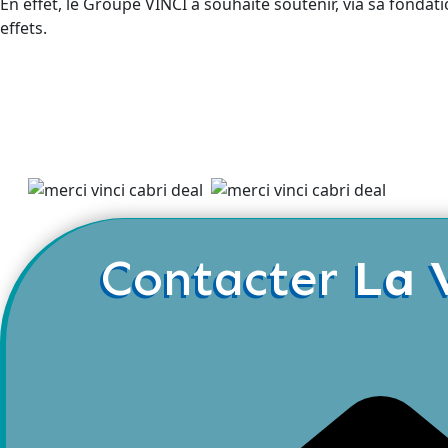
En effet, le Groupe VINCI a souhaité soutenir, via sa fondat
effets.
Contacter
La 