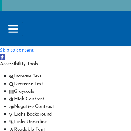
Skip to content
Open toolbar
Accessibility Tools
Increase Text
Decrease Text
Grayscale
High Contrast
Negative Contrast
Light Background
Links Underline
Readable Font