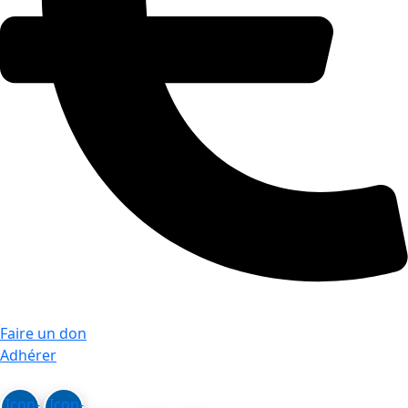
Faire un don
Adhérer
Icon-
Icon-