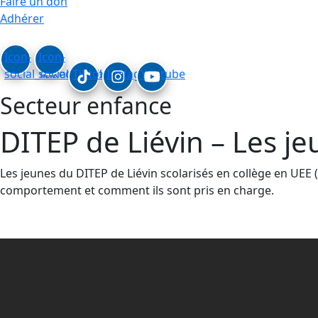
Faire un don
Adhérer
Icon-
Icon-
social_linkedin
social_facebook
Tiktok
Instagram
Youtube
Secteur enfance
DITEP de Liévin – Les j
Les jeunes du DITEP de Liévin scolarisés en collège en UEE
comportement et comment ils sont pris en charge.