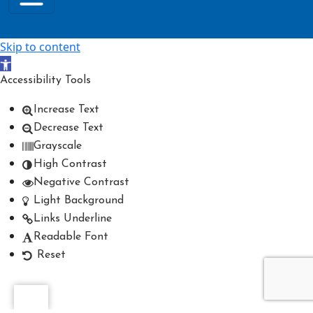
Skip to content
Open toolbar
Accessibility Tools
Increase Text
Decrease Text
Grayscale
High Contrast
Negative Contrast
Light Background
Links Underline
Readable Font
Reset