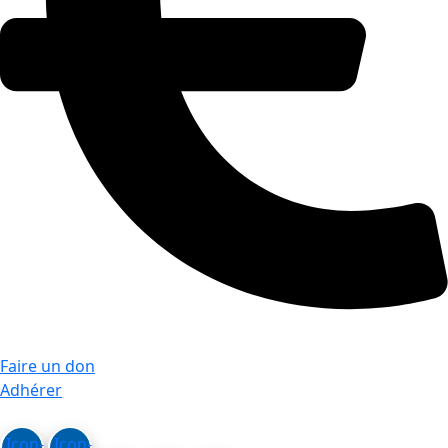
Faire un don
Adhérer
Icon-
Icon-