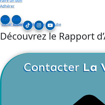
Faire un don
Adhérer
Icon-
Icon-
social_linkedin
social_facebook
Tiktok
Instagram
Youtube
Découvrez le Rapport d’A
Contacter
La 