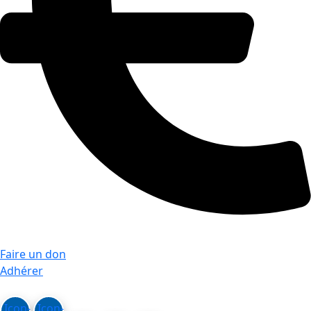
Faire un don
Adhérer
Icon-
Icon-