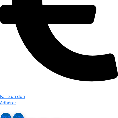
Faire un don
Adhérer
Icon-
Icon-