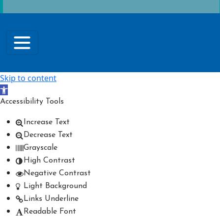
Skip to content
Open toolbar
Accessibility Tools
Increase Text
Decrease Text
Grayscale
High Contrast
Negative Contrast
Light Background
Links Underline
Readable Font