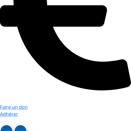
Faire un don
Adhérer
Icon-
Icon-