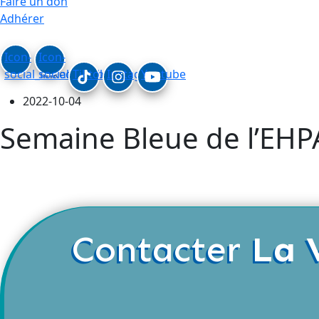
Faire un don
Adhérer
Icon-
Icon-
social_linkedin
social_facebook
Tiktok
Instagram
Youtube
2022-10-04
Semaine Bleue de l’EHP
Contacter
La 