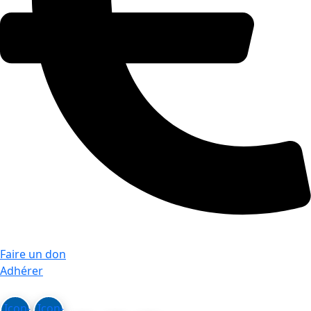
Faire un don
Adhérer
Icon-
Icon-