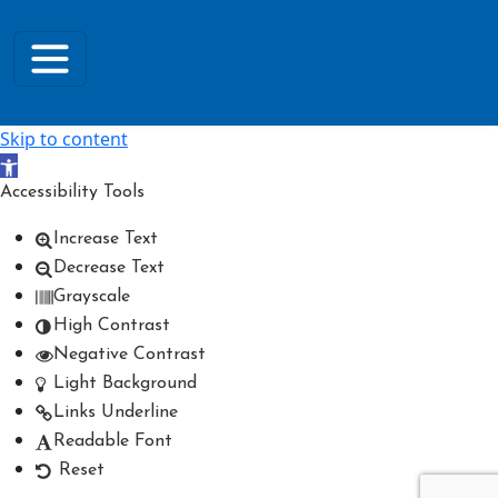
Skip to content
Open toolbar
Accessibility Tools
Increase Text
Decrease Text
Grayscale
High Contrast
Negative Contrast
Light Background
Links Underline
Readable Font
Reset