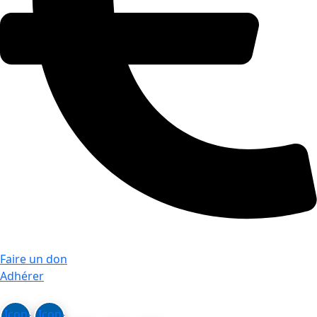
Faire un don
Adhérer
Icon-
Icon-