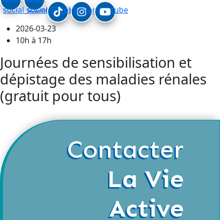
social_linkedin
social_facebook
Tiktok
Instagram
Youtube
2026-03-23
10h à 17h
Journées de sensibilisation et
dépistage des maladies rénales
(gratuit pour tous)
Contacter
La Vie
Active