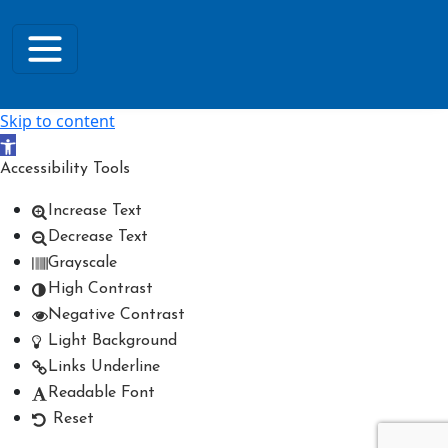
Skip to content
Open toolbar
Accessibility Tools
Increase Text
Decrease Text
Grayscale
High Contrast
Negative Contrast
Light Background
Links Underline
Readable Font
Reset