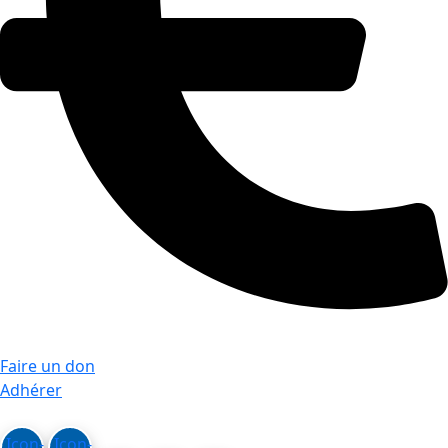
Faire un don
Adhérer
Icon-
Icon-