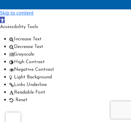
Skip to content
Open toolbar
Accessibility Tools
Increase Text
Decrease Text
Grayscale
High Contrast
Negative Contrast
Light Background
Links Underline
Readable Font
Reset