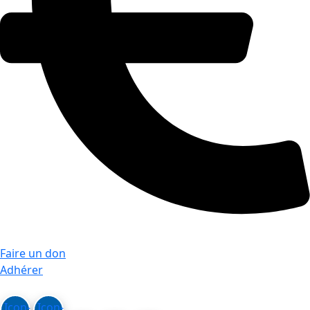
Faire un don
Adhérer
Icon-
Icon-