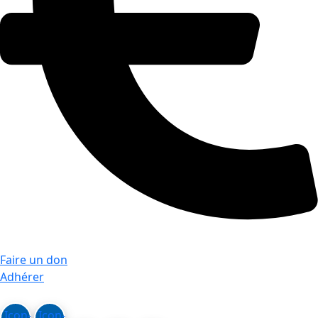
Faire un don
Adhérer
Icon-
Icon-