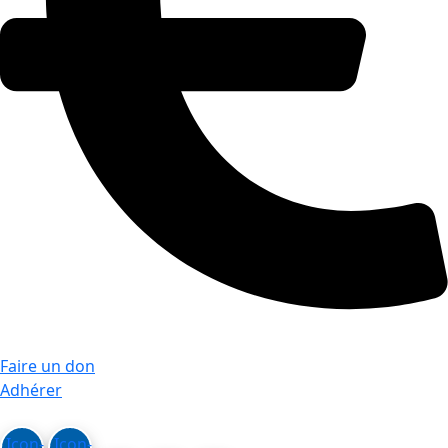
Faire un don
Adhérer
Icon-
Icon-