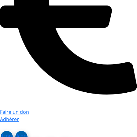
Faire un don
Adhérer
Icon-
Icon-