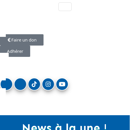
Faire un don
Adhérer
News à la une !