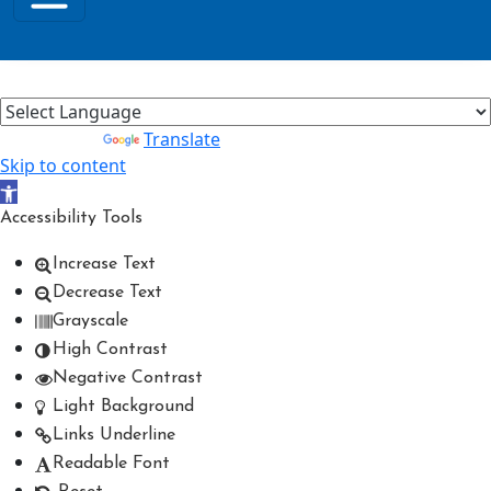
Powered by
Translate
Skip to content
Open toolbar
Accessibility Tools
Increase Text
Decrease Text
Grayscale
High Contrast
Negative Contrast
Light Background
Links Underline
Readable Font