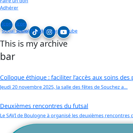
Faire un don
Adhérer
Icon-
Icon-
social_linkedin
social_facebook
Tiktok
Instagram
Youtube
This is my archive
bar
Colloque éthique : faciliter l’accès aux soins de
Jeudi 20 novembre 2025, la salle des fêtes de Souchez a…
Deuxièmes rencontres du futsal
Le SAVI de Boulogne à organisé les deuxièmes rencontres d