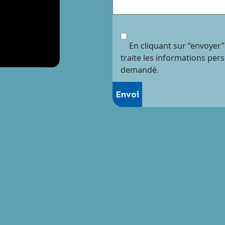
En cliquant sur “envoyer”
traite les informations per
demandé.