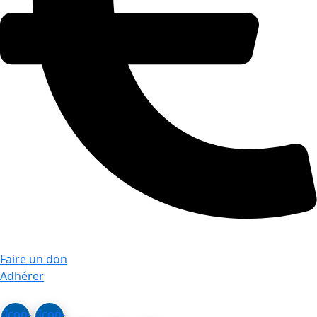
Faire un don
Adhérer
Icon-
Icon-