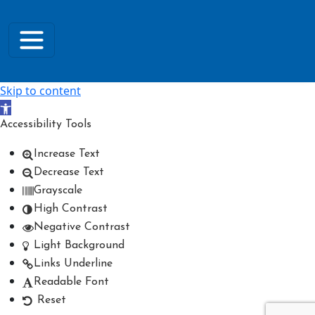
Skip to content
Open toolbar
Accessibility Tools
Increase Text
Decrease Text
Grayscale
High Contrast
Negative Contrast
Light Background
Links Underline
Readable Font
Reset