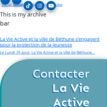
social_linkedin
social_facebook
Tiktok
Instagram
Youtube
This is my archive
bar
La Vie Active et la ville de Béthune s’engagent
pour la protection de la jeunesse
Le Lundi 29 aout, La Vie Active et la ville de Béthune…
Contacter
La Vie
Active