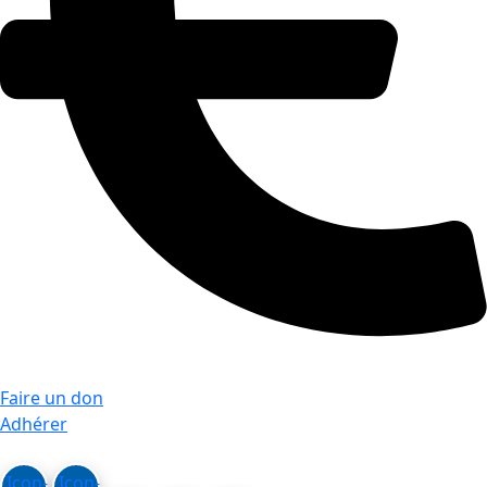
Faire un don
Adhérer
Icon-
Icon-