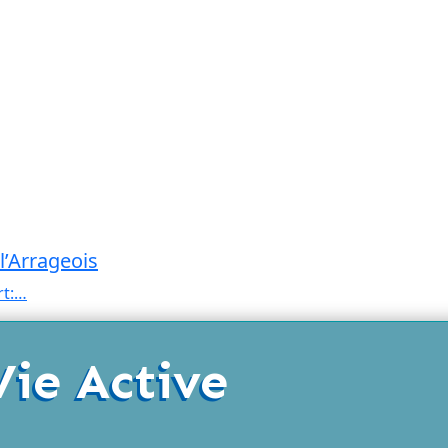
l’Arrageois
rt:…
Vie Active