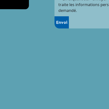
traite les informations per
demandé.