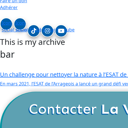
Faire un don
Adhérer
Icon-
Icon-
social_linkedin
social_facebook
Tiktok
Instagram
Youtube
This is my archive
bar
Un challenge pour nettoyer la nature à l’ESAT de 
En mars 2021, l’ESAT de l’Arrageois a lancé un grand défi ve
Contacter
La 