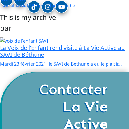
social_linkedin
social_facebook
Tiktok
Instagram
Youtube
This is my archive
bar
La Voix de l’Enfant rend visite à La Vie Active au
SAVI de Béthune
Mardi 23 février 2021, le SAVI de Béthune a eu le plaisir…
Contacter
La Vie
Active