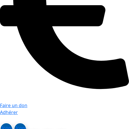
Faire un don
Adhérer
Icon-
Icon-