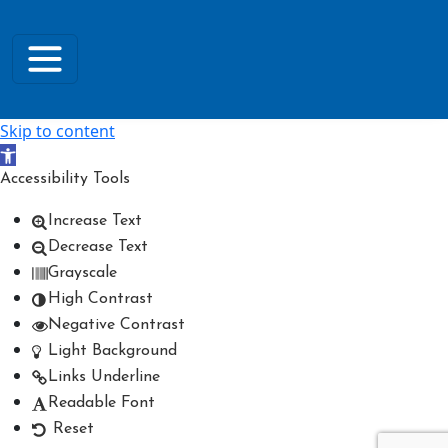
Skip to content
Open toolbar
Accessibility Tools
Increase Text
Decrease Text
Grayscale
High Contrast
Negative Contrast
Light Background
Links Underline
Readable Font
Reset