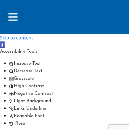
Skip to content
Open toolbar
Accessibility Tools
Increase Text
Decrease Text
Grayscale
High Contrast
Negative Contrast
Light Background
Links Underline
Readable Font
Reset