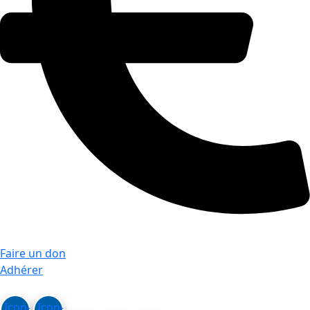
Faire un don
Adhérer
Icon-
Icon-