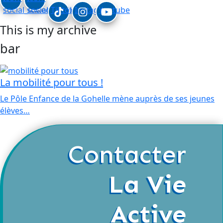
social_linkedin
social_facebook
Tiktok
Instagram
Youtube
This is my archive
bar
La mobilité pour tous !
Le Pôle Enfance de la Gohelle mène auprès de ses jeunes
élèves…
Contacter
La Vie
Active